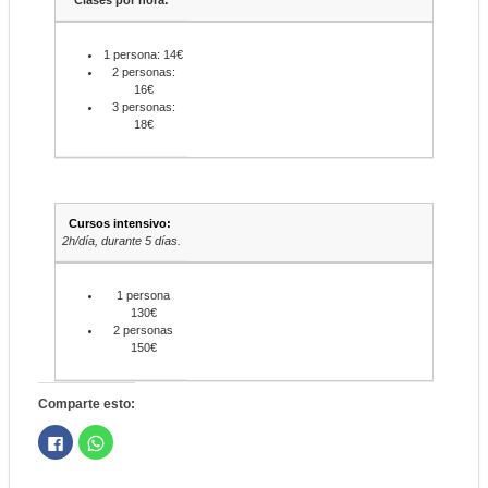
1 persona: 14€
2 personas:
16€
3 personas:
18€
Cursos intensivo:
2h/día, durante 5 días.
1 persona
130€
2 personas
150€
Comparte esto:
Haz
Haz
clic
clic
para
para
compartir
compartir