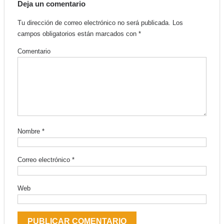
en
en
Deja un comentario
Facebook
WhatsApp
(Se
(Se
abre
abre
Tu dirección de correo electrónico no será publicada.
Los
en
en
una
una
campos obligatorios están marcados con
*
ventana
ventana
nueva)
nueva)
Comentario
Nombre
*
Correo electrónico
*
Web